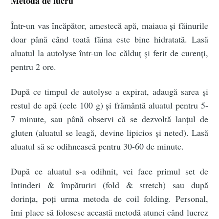
Metoda de lucru
Într-un vas încăpător, amestecă apă, maiaua și făinurile
doar până când toată făina este bine hidratată. Lasă
aluatul la autolyse într-un loc călduț și ferit de curenți,
pentru 2 ore.
După ce timpul de autolyse a expirat, adaugă sarea și
restul de apă (cele 100 g) și frământă aluatul pentru 5-
7 minute, sau până observi că se dezvoltă lanțul de
gluten (aluatul se leagă, devine lipicios și neted). Lasă
aluatul să se odihnească pentru 30-60 de minute.
După ce aluatul s-a odihnit, vei face primul set de
întinderi & împăturiri (fold & stretch) sau după
dorința, poți urma metoda de coil folding. Personal,
îmi place să folosesc această metodă atunci când lucrez