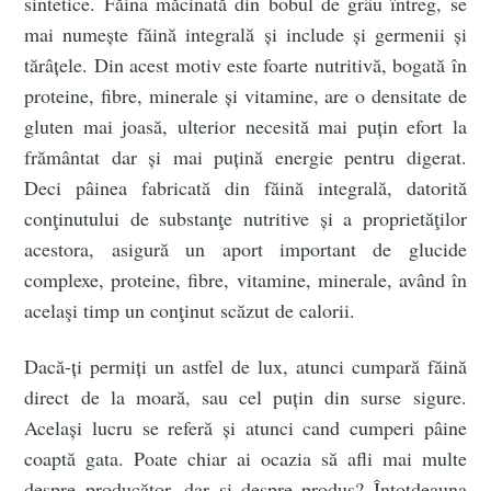
sintetice. Făina măcinată din bobul de grâu întreg, se
mai numește făină integrală și include și germenii și
tărâțele. Din acest motiv este foarte nutritivă, bogată în
proteine, fibre, minerale și vitamine, are o densitate de
gluten mai joasă, ulterior necesită mai puțin efort la
frământat dar și mai puțină energie pentru digerat.
Deci pâinea fabricată din făină integrală, datorită
conţinutului de substanţe nutritive și a proprietăţilor
acestora, asigură un aport important de glucide
complexe, proteine, fibre, vitamine, minerale, având în
acelaşi timp un conţinut scăzut de calorii.
Dacă-ți permiți un astfel de lux, atunci cumpară făină
direct de la moară, sau cel puțin din surse sigure.
Același lucru se referă și atunci cand cumperi pâine
coaptă gata. Poate chiar ai ocazia să afli mai multe
despre producător, dar și despre produs? Întotdeauna