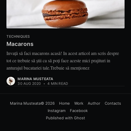
TECHNIQUES
Macarons
Invață să faci macarons acasă! In acest articol am scris despre
tot ce trebuie să știi ca să poți face aceste mici prajituri in
anturajul bucatariei tale.Trebuie să menționez
MARINA MUSTEATA
30 AUG 2020
•
4 MIN READ
Marina Musteata
© 2026
Home
Work
Author
Contacts
Instagram
Facebook
Published with
Ghost