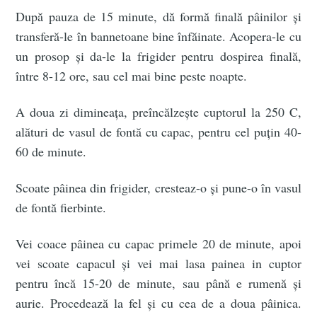
După pauza de 15 minute, dă formă finală pâinilor și
transferă-le în bannetoane bine înfăinate. Acopera-le cu
un prosop și da-le la frigider pentru dospirea finală,
între 8-12 ore, sau cel mai bine peste noapte.
A doua zi dimineața, preîncălzește cuptorul la 250 C,
alături de vasul de fontă cu capac, pentru cel puțin 40-
60 de minute.
Scoate pâinea din frigider, cresteaz-o și pune-o în vasul
de fontă fierbinte.
Vei coace pâinea cu capac primele 20 de minute, apoi
vei scoate capacul și vei mai lasa painea in cuptor
pentru încă 15-20 de minute, sau până e rumenă și
aurie. Procedează la fel și cu cea de a doua pâinica.