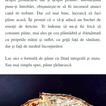
pune-ți întrebări, obișnuiește-te să fii incomod atunci
cand iti trebuie. Dar cel mai bine, încearcă să faci
pâine acasă. Îți promit că o să-ți aducă un buchet de
emoții de fericire. Te îndemn să nu-ți fie frică să
consumi pâine, mai ales pe cea plămădită și frământată
cu propriile mâini și suflet, cu grijă față de sănătate,
dar și față de mediul înconjurător.
Las aici o formulă de pâine cu făină integrală și maia.
Sau mai simplu spus, pâine țărănească.