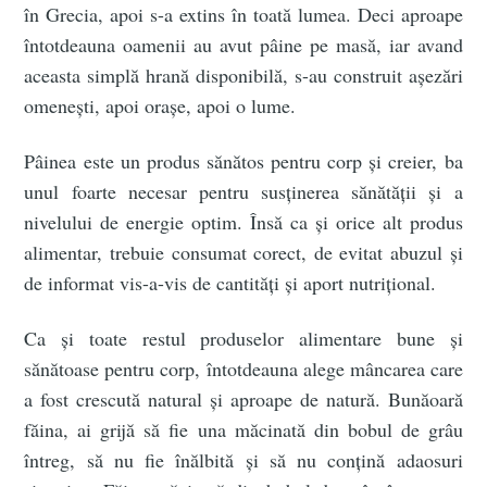
în Grecia, apoi s-a extins în toată lumea. Deci aproape
întotdeauna oamenii au avut pâine pe masă, iar avand
aceasta simplă hrană disponibilă, s-au construit așezări
omenești, apoi orașe, apoi o lume.
Pâinea este un produs sănătos pentru corp și creier, ba
unul foarte necesar pentru susținerea sănătății și a
nivelului de energie optim. Însă ca și orice alt produs
alimentar, trebuie consumat corect, de evitat abuzul și
de informat vis-a-vis de cantități și aport nutrițional.
Ca și toate restul produselor alimentare bune și
sănătoase pentru corp, întotdeauna alege mâncarea care
a fost crescută natural și aproape de natură. Bunăoară
făina, ai grijă să fie una măcinată din bobul de grâu
întreg, să nu fie înălbită și să nu conțină adaosuri