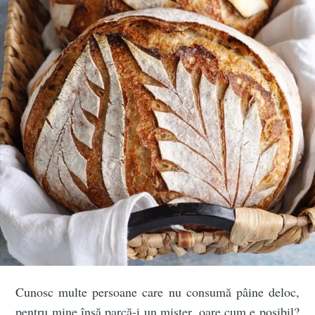
Cunosc multe persoane care nu consumă pâine deloc,
pentru mine însă parcă-i un mister, oare cum e posibil?