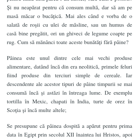
Și nu neapărat pentru că consum multă, dar să am pe
masă măcar o bucățică. Mai ales când e vorba de o
salată de roșii cu ulei de măsline, sau un humus de
casă bine pregătit, ori un ghiveci de legume coapte pe
rug. Cum să mănânci toate aceste bunătăți fără pâine?
Pâinea este unul dintre cele mai vechi produse
alimentare, datând încă din era neolitică, primele feluri
fiind produse din terciuri simple de cereale. Iar
descendente ale acestor tipuri de pâine timpurii se mai
consumă încă și astăzi în întreaga lume. De exemplu
tortilla în Mexic, chapati în India, turte de orez în
Scoția și încă multe altele;
Se presupune că pâinea dospită a apărut pentru prima
data în Egipt prin secolul XII înaintea lui Hristos, apoi