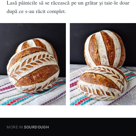
Lasă pâinicile să se răcească pe un grătar și taie-le doar
după ce s-au răcit complet.
MORE IN
SOURDOUGH