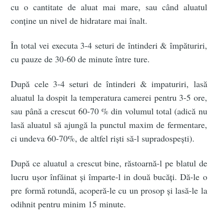
cu o cantitate de aluat mai mare, sau când aluatul
conține un nivel de hidratare mai înalt.
În total vei executa 3-4 seturi de întinderi & împăturiri,
cu pauze de 30-60 de minute între ture.
După cele 3-4 seturi de întinderi & impaturiri, lasă
aluatul la dospit la temperatura camerei pentru 3-5 ore,
sau până a crescut 60-70 % din volumul total (adică nu
lasă aluatul să ajungă la punctul maxim de fermentare,
ci undeva 60-70%, de altfel riști să-l supradospești).
După ce aluatul a crescut bine, răstoarnă-l pe blatul de
lucru ușor înfăinat și împarte-l in două bucăți. Dă-le o
pre formă rotundă, acoperă-le cu un prosop și lasă-le la
odihnit pentru minim 15 minute.