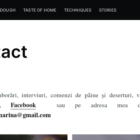
RDOUGH
TASTE OF HOME
TECHNIQUES
STORIES
act
aborări, interviuri, comenzi de pâine și deserturi, 
,
Facebook
sau pe adresa mea d
marina@gmail.com