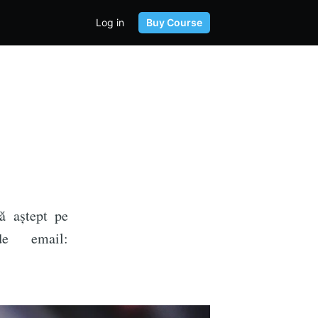
Log in
Buy Course
vă aștept pe
e email: