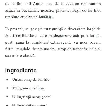
de la Romanii Antici, sau de la ceea ce noi numim
astăzi în bucătăriile noastre, plăcinte. Fâșii de foi filo,
umplute cu diverse bunătăți.
În prezent, se găsește cu ușurință o diversitate largă de
feluri de Blaklava, care se deosebesc atât prin formă,
gust, până la umpluturi extravagante ca nuci pecan,
fistic, migdale, fructe uscate, sirop de trandafir, salcie,
sau miere clasică.
Ingrediente
Un ambalaj de foi filo
350 g nuci măcinate
½ linguriță scorțișoară
¼ linguriță nucșoară