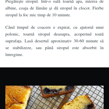
Pregătește siropul. Într-o oală toarnă apa, mierea de
albine, coaja de lămâie și dă siropul în clocot. Fierbe
siropul la foc mic timp de 10 minute.
Când timpul de coacere e expirat, cu ajutorul unui
polonic, toarnă siropul deasupra, acoperind toată
suprafața. Lasă desertul aproximativ 30-60 minute să
se stabilizeze, sau până siropul este absorbit în
întregime.