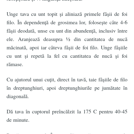
Unge tava cu unt topit și aliniază primele fâșii de foi
filo. În dependență de grosimea lor, folosește câte 4-6
fâșii deodată, unse cu unt din abundență, inclusiv între
ele. Aranjează deasupra ½ din cantitatea de nucă
măcinată, apoi iar câteva fâșii de foi filo. Unge fâșiile
cu unt și repetă la fel cu cantitatea de nucă și foi
rămase.
Cu ajutorul unui cuțit, direct în tavă, taie fâșiile de filo
în dreptunghiuri, apoi dreptunghiurile pe jumătate în
diagonală.
Dă tava în cuptorul preîncălzit la 175 C pentru 40-45
de minute.