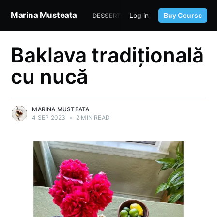
Marina Musteata
Log in
Buy Course
DESSERTS
SOURDOUGH
TASTE 
Baklava tradițională
cu nucă
MARINA MUSTEATA
4 SEP 2023
•
2 MIN READ