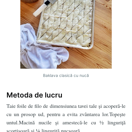
Baklava clasică cu nucă
Metoda de lucru
Taie foile de filo de dimensiunea tavei tale și acoperă-le
cu un prosop ud, pentru a evita zvântarea lor.Topește
untul.Macină nucile și amestecă-le cu ½ linguriță
scorțișoară și ¼ linguriță nucșoară.