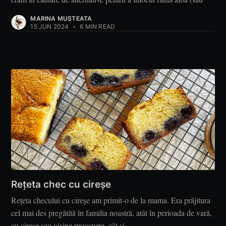
MARINA MUSTEATA
15 JUN 2024
•
6 MIN READ
Rețeta chec cu cireșe
Rețeta checului cu cireșe am primit-o de la mama. Era prăjitura
cel mai des pregătită în familia noastră, atât în perioada de vară,
cu cireșe sau vișine proaspete, cât și