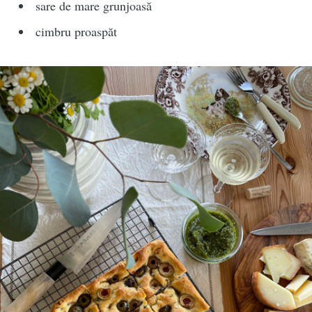
sare de mare grunjoasă
cimbru proaspăt