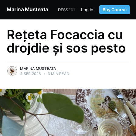
Marina Musteata
Log in
Buy Course
DESSERTS
SOURDOUGH
TASTE 
Rețeta Focaccia cu
drojdie și sos pesto
MARINA MUSTEATA
4 SEP 2023
•
3 MIN READ