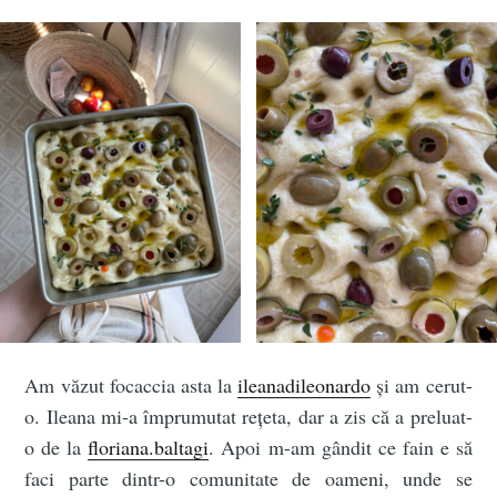
Am văzut focaccia asta la
ileanadileonardo
și am cerut-
o. Ileana mi-a împrumutat rețeta, dar a zis că a preluat-
o de la
floriana.baltagi
. Apoi m-am gândit ce fain e să
faci parte dintr-o comunitate de oameni, unde se