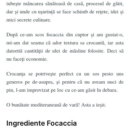
iubește mâncarea sănătoasă de casă, procesul de gătit,
dar și unde cu ușurință se face schimb de rețete, idei și
mici secrete culinare.
După ce-am scos focaccia din cuptor și am gustat-o,
mi-am dat seama că ador textura sa crocantă, iar asta
datorită cantității de ulei de măsline folosite. Deci să
nu faceți economie.
Crocanța se potrivește perfect cu un sos pesto uns
generos pe de-asupra, și pentru că nu aveam nuci de
pin, l-am improvizat pe loc cu ce-am găsit în debara.
O bunătate mediteraneană de vară! Asta a ieșit.
Ingrediente Focaccia